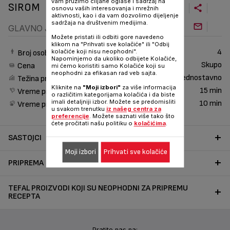
vam pružimo ciljane oglase i sadržaj na
SIROM
osnovu vaših interesovanja i mrežnih
aktivnosti, kao i da vam dozvolimo dijeljenje
sadržaja na društvenim medijima.
GLAVNO JELO
Možete pristati ili odbiti gore navedeno
klikom na "Prihvati sve kolačiće" ili "Odbij
4
kolačiće koji nisu neophodni".
Broj osoba
Napominjemo da ukoliko odbijete Kolačiće,
Skupo
Cena
mi ćemo koristiti samo Kolačiće koji su
neophodni za efikasan rad veb sajta.
Jednostavno
Težina pripreme
Kliknite na
"Moji izbori"
za više informacija
15 min
Vreme pripreme
o različitim kategorijama kolačića i da biste
imali detaljniji izbor. Možete se predomisliti
10 min
Vreme pripreme
u svakom trenutku
iz našeg centra za
preferencije
. Možete saznati više tako što
ćete pročitati našu politiku o
kolačićima
.
SASTOJCI
Moji izbori
Prihvati sve kolačiće
PRIPREMA
TEFAL PROIZVODI KOJI SU NEOPHODNI ZA PRIPREMU
RECEPTA
Pratite nas na: