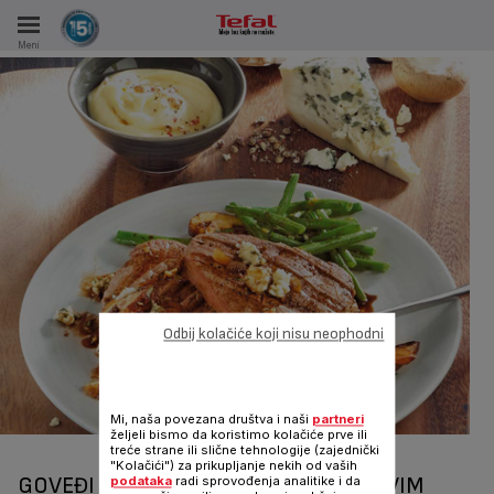
Meni
KA
KE U PERIODU OD 15 GODINA
A
Odbij kolačiće koji nisu neophodni
Mi, naša povezana društva i naši
partneri
željeli bismo da koristimo kolačiće prve ili
treće strane ili slične tehnologije (zajednički
"Kolačići") za prikupljanje nekih od vaših
GOVEĐI BIFTEK SA PEČURKAMA I PLAVIM
podataka
radi sprovođenja analitike i da