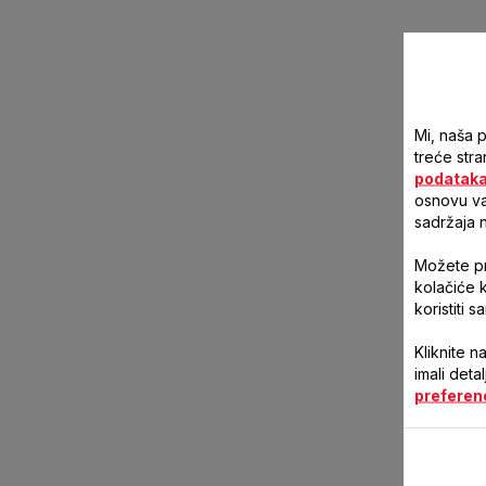
Mi, naša 
treće stra
podatak
osnovu vaš
sadržaja 
Možete pri
kolačiće 
koristiti 
Kliknite n
imali deta
preferen