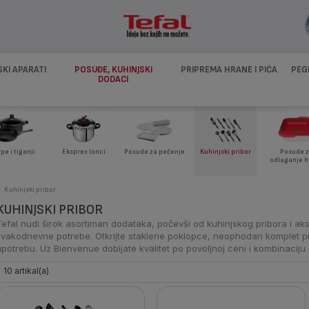
SKI APARATI
POSUĐE, KUHINJSKI
PRIPREMA HRANE I PIĆA
PEG
DODACI
pe i tiganji
Ekspres lonci
Posude za pečenje
Kuhinjski pribor
Posude 
odlaganje 
Kuhinjski pribor
KUHINJSKI PRIBOR
Tefal nudi širok asortiman dodataka, počevši od kuhinjskog pribora i ak
svakodnevne potrebe. Otkrijte staklene poklopce, neophodan komplet pri
upotrebu. Uz Bienvenue dobijate kvalitet po povoljnoj ceni i kombinaciju 
10 artikal(a)