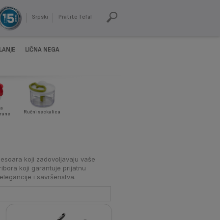
Srpski
Pratite Tefal
LANJE
LIČNA NEGA
za
Ručni seckalica
hrane
sesoara koji zadovoljavaju vaše
bora koji garantuje prijatnu
elegancije i savršenstva.