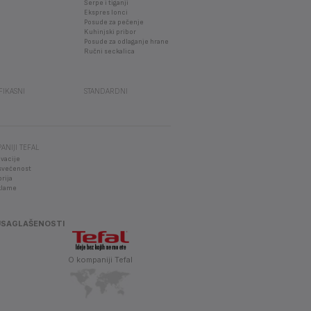
Šerpe i tiganji
Ekspres lonci
Posude za pečenje
Kuhinjski pribor
Posude za odlaganje hrane
Ručni seckalica
EFIKASNI
STANDARDNI
ANIJI TEFAL
vacije
svećenost
orija
klame
USAGLAŠENOSTI
O kompaniji Tefal