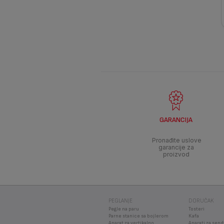
GARANCIJA
Pronađite uslove
garancije za
proizvod
PEGLANJE
DORUČAK
Pegle na paru
Tosteri
Parne stanice sa bojlerom
Kafa
Aparat za vertikalno
Aparati za send