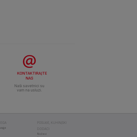
KONTAKTIRAJTE
NAS
Naši savetnici su
vam na usluzi.
NEGA
POSUĐE, KUHINJSKI
 vage
DODACI
Noževi