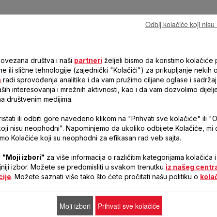
Odbij kolačiće koji nis
povezana društva i naši
partneri
željeli bismo da koristimo kolačiće p
ne ili slične tehnologije (zajednički "Kolačići") za prikupljanje nekih 
a
radi sprovođenja analitike i da vam pružimo ciljane oglase i sadržaj
ih interesovanja i mrežnih aktivnosti, kao i da vam dozvolimo dijelj
COMFORT TOUCH KUHINJSKI
COMFORT TOUCH KOLEKCIJA PIĆA
na društvenim medijima.
PRIBOR
stati ili odbiti gore navedeno klikom na "Prihvati sve kolačiće" ili "O
koji nisu neophodni". Napominjemo da ukoliko odbijete Kolačiće, mi
Praktični kuhinjski pribor za
Barware pribor za uspešnu
samo Kolačiće koji su neophodni za efikasan rad veb sajta.
maksimalnu udobnost pri
pripremu predjela i
upotrebi
degustaciju vina!
a
"Moji izbori"
za više informacija o različitim kategorijama kolačića i
ljniji izbor. Možete se predomisliti u svakom trenutku
iz našeg centr
cije
. Možete saznati više tako što ćete pročitati našu politiku o
kola
Uporedi
Uporedi
Moji izbori
Prihvati sve kolačiće