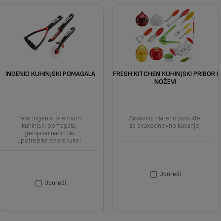
INGENIO KUHINJSKI POMAGALA
FRESH KITCHEN KUHINJSKI PRIBOR I
NOŽEVI
Tefal Ingenio premium
Zabavno i šareno posuđe
kuhinjski pomagala,
za svakodnevno kuvanje
genijalan način da
upotrebite svoje ruke!
Uporedi
Uporedi