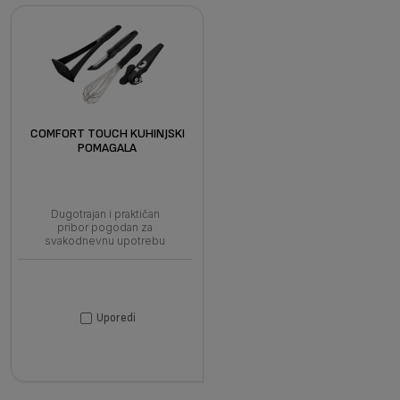
COMFORT TOUCH KUHINJSKI
POMAGALA
Dugotrajan i praktičan
pribor pogodan za
svakodnevnu upotrebu
Uporedi