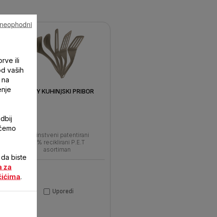
u neophodni
rve ili
od vaših
 na
enje
ENJOY KUHINJSKI PRIBOR
dbij
 ćemo
Jedinstveni patentirani
95% reciklirani P.E.T
asortiman
 da biste
a za
čićima
.
Uporedi