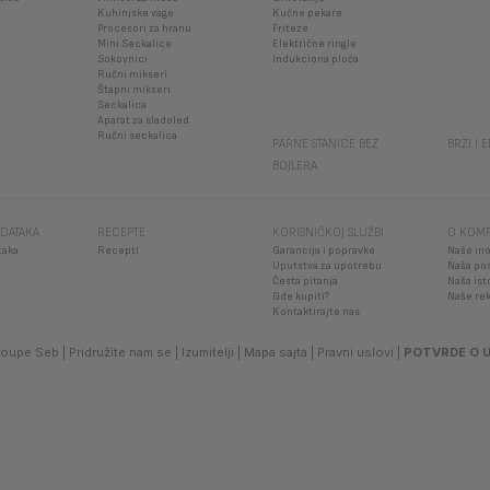
Kuhinjske vage
Kućne pekare
Procesori za hranu
Friteze
Mini Seckalice
Električne ringle
Sokovnici
Indukciona ploča
Ručni mikseri
Štapni mikseri
Seckalica
Aparat za sladoled
Ručni seckalica
PARNE STANICE BEZ
BRZI I 
BOJLERA
DATAKA
RECEPTE
KORISNIČKOJ SLUŽBI
O KOMP
taka
ReceptI
Garancija i popravke
Naše ino
Uputstva za upotrebu
Naša po
Česta pitanja
Naša ist
Gde kupiti?
Naše re
Kontaktirajte nas
roupe Seb
Pridružite nam se
Izumitelji
Mapa sajta
Pravni uslovi
POTVRDE O 