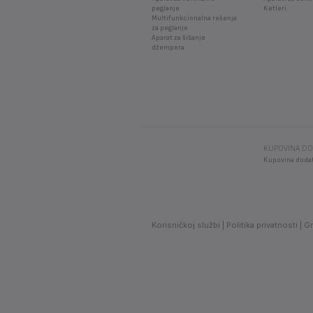
peglanje
Ketleri
Multifunkcionalna rešenja
za peglanje
Aparat za šišanje
džempera
KUPOVINA DO
Kupovina doda
Korisničkoj službi
Politika privatnosti
G