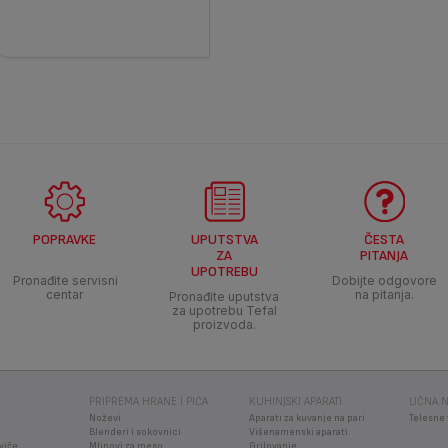
POPRAVKE
UPUTSTVA
ČESTA
ZA
PITANJA
UPOTREBU
Pronađite servisni
Dobijte odgovore
centar
na pitanja.
Pronađite uputstva
za upotrebu Tefal
proizvoda.
PRIPREMA HRANE I PIĆA
KUHINJSKI APARATI
LIČNA 
Noževi
Aparati za kuvanje na pari
Telesne
Blenderi i sokovnici
Višenamenski aparati
viče
Mlinovi za meso
Grilovanje