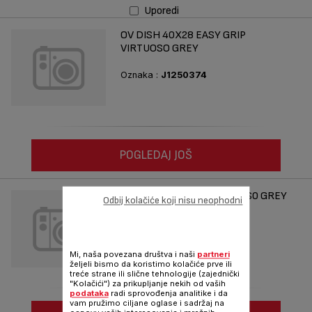
Uporedi
OV DISH 40X28 EASY GRIP
VIRTUOSO GREY
Oznaka :
J1250374
POGLEDAJ JOŠ
KUGELHOPF 21 ST VIRTUOS0 GREY
Odbij kolačiće koji nisu neophodni
EASY G
Oznaka :
J0836854
Mi, naša povezana društva i naši
partneri
željeli bismo da koristimo kolačiće prve ili
treće strane ili slične tehnologije (zajednički
"Kolačići") za prikupljanje nekih od vaših
podataka
radi sprovođenja analitike i da
vam pružimo ciljane oglase i sadržaj na