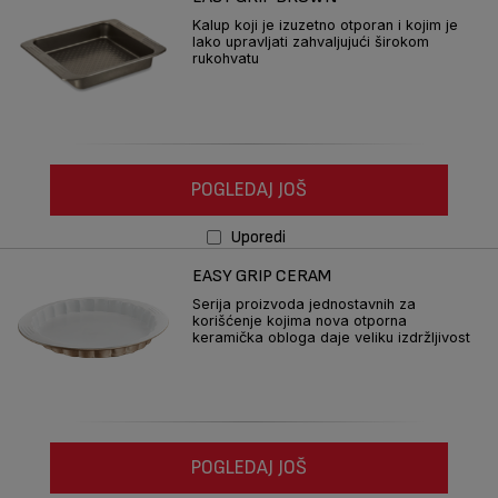
Kalup koji je izuzetno otporan i kojim je
lako upravljati zahvaljujući širokom
rukohvatu
POGLEDAJ JOŠ
Uporedi
EASY GRIP CERAM
Serija proizvoda jednostavnih za
korišćenje kojima nova otporna
keramička obloga daje veliku izdržljivost
POGLEDAJ JOŠ