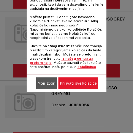
osnovu vaših interesovanja i mrežnih
POGLEDAJ JOŠ
aktivnosti, kao i da vam dozvolimo dijeljenje
sadržaja na društvenim medijima.
Možete pristati ili odbiti gore navedeno
LOAF PAN 12X25 ST VIRTUOSO GREY
klikom na "Prihvati sve kolačiće" ili "Odbij
EASY G
kolačiće koji nisu neophodni".
Napominjemo da ukoliko odbijete Kolačiće,
mi ćemo koristiti samo Kolačiće koji su
Oznaka :
J0835354
neophodni za efikasan rad veb sajta.
Kliknite na
"Moji izbori"
za više informacija
o različitim kategorijama kolačića i da biste
imali detaljniji izbor. Možete se predomisliti
u svakom trenutku
iz našeg centra za
preferencije
. Možete saznati više tako što
ćete pročitati našu politiku o
kolačićima
.
POGLEDAJ JOŠ
Moji izbori
Prihvati sve kolačiće
PIERCED PIZZA 34 ST VIRTUOSO
GREY MO
Oznaka :
J0839054