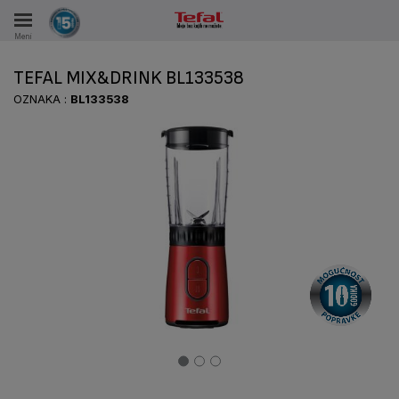
Meni
KA
TEFAL MIX&DRINK BL133538
KE U PERIODU OD 15 GODINA
OZNAKA :
BL133538
A