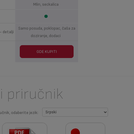
Mlin, seckalica
Samo posuda, poklopac, čaša za
 detalji
doziranje, dodaci
GDE KUPITI
i priručnik
učnik, odaberite jezik: