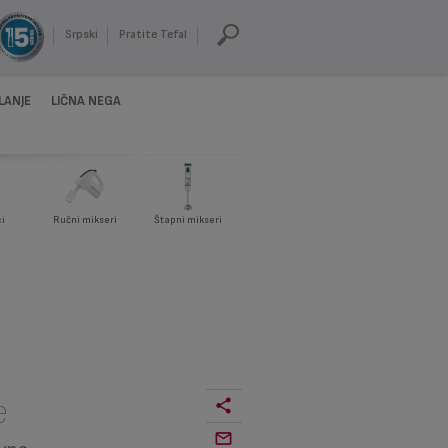
Srpski
Pratite Tefal
LANJE
LIČNA NEGA
i
Ručni mikseri
Štapni mikseri
e