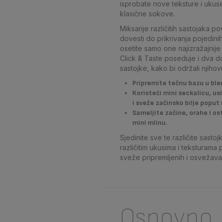
isprobate nove teksture i ukus
klasične sokove.
Miksanje različitih sastojaka
dovesti do prikrivanja pojedini
osetite samo one najizražajnije 
Click & Taste poseduje i dva 
sastojke, kako bi održali njihov
Pripremite tečnu bazu u ble
Koristeći mini seckalicu, us
i sveže začinsko bilje poput 
Sameljite začine, orahe i os
mini mlinu.
Sjedinite sve te različite sastojk
različitim ukusima i teksturama p
sveže pripremljenih i osvežava
Osnovno