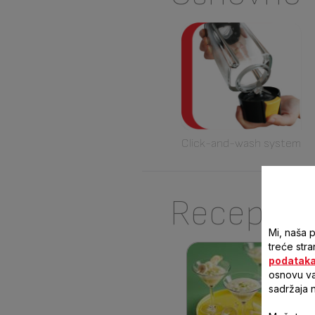
Click-and-wash system
Recepti
Mi, naša 
treće stra
podatak
osnovu vaš
sadržaja 