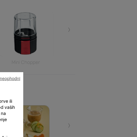
›
Mini Chopper
u neophodni
rve ili
od vaših
 na
enje
›