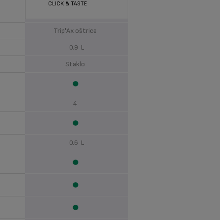
CLICK & TASTE
Premijum srebrna
Trip'Ax oštrice
0.9 L
Staklo
4
0.6 L