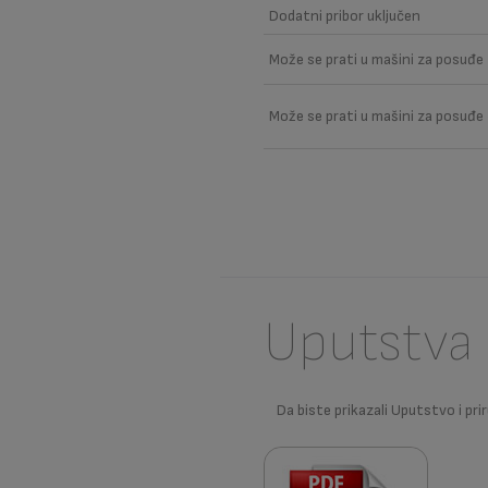
Dodatni pribor uključen
Može se prati u mašini za posuđe
Može se prati u mašini za posuđe -
Uputstva 
Da biste prikazali Uputstvo i prir