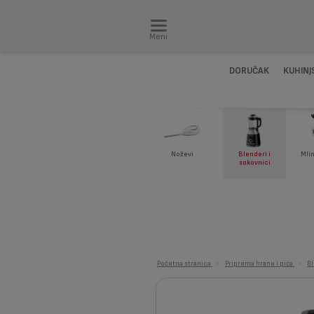
Meni
DORUČAK
KUHINJ
Noževi
Blenderi i
Mli
sokovnici
Početna stranica
>
Priprema hrane i pića
>
Bl