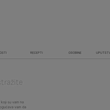
OSTI
RECEPTI
OSOBINE
UPUTSTVA
stražite
a koji su vam na
omogućava vam da