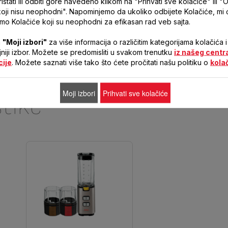
stati ili odbiti gore navedeno klikom na "Prihvati sve kolačiće" ili "O
koji nisu neophodni". Napominjemo da ukoliko odbijete Kolačiće, mi
Tonik koktel
Koktel sa jogurtom i
samo Kolačiće koji su neophodni za efikasan rad veb sajta.
bobicama
Težina pripreme :
Veoma
T
jednostavno
Težina pripreme :
Jednostavno
a
"Moji izbori"
za više informacija o različitim kategorijama kolačića i
Vreme :
2min
Vreme :
3min
ljniji izbor. Možete se predomisliti u svakom trenutku
iz našeg centr
cije
. Možete saznati više tako što ćete pročitati našu politiku o
kola
Moji izbori
Prihvati sve kolačiće
stike