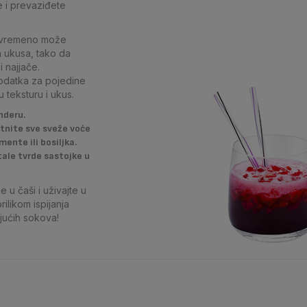
e i prevaziđete
 povremeno može
h ukusa, tako da
i najjače.
dodatka za pojedine
u teksturu i ukus.
nderu.
itnite sve sveže voće
mente ili bosiljka.
tale tvrde sastojke u
e u čaši i uživajte u
rilikom ispijanja
jućih sokova!