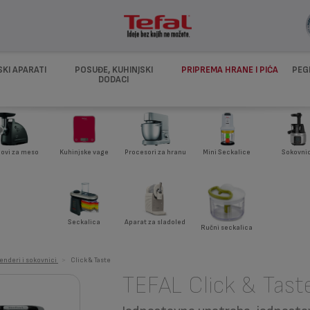
SKI APARATI
POSUĐE, KUHINJSKI
PRIPREMA HRANE I PIĆA
PEG
DODACI
novi za meso
Kuhinjske vage
Procesori za hranu
Mini Seckalice
Sokovnic
Seckalica
Aparat za sladoled
Ručni seckalica
enderi i sokovnici
>
Click & Taste
TEFAL Click & Tast