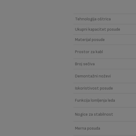
Boje
Tehnologija oštrica
Ukupni kapacitet posude
Materijal posude
Prostor za kabl
Broj sečiva
Demontažni noževi
Iskoristivost posude
Funkcija lomljenja leda
Nogice za stabilnost
Merna posuda