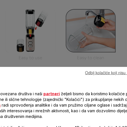
Easy to use
Easy to clean
Odbij kolačiće koji nis
povezana društva i naši
partneri
željeli bismo da koristimo kolačiće p
ne ili slične tehnologije (zajednički "Kolačići") za prikupljanje nekih 
a
radi sprovođenja analitike i da vam pružimo ciljane oglase i sadržaj
ih interesovanja i mrežnih aktivnosti, kao i da vam dozvolimo dijelj
na društvenim medijima.