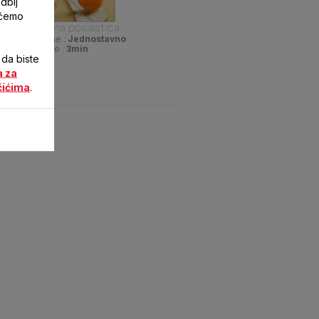
dbij
 ćemo
Slatka voćna poslastica
ežina pripreme :
Jednostavno
Vreme :
3min
 da biste
a za
čićima
.