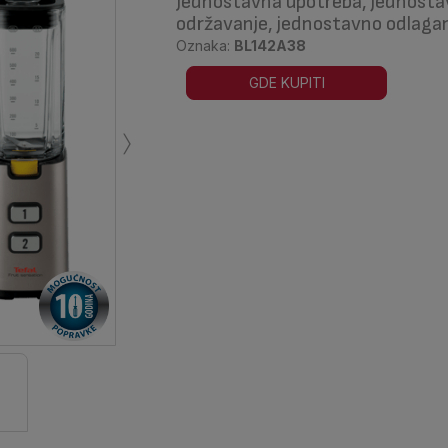
Jednostavna upotreba, jednost
održavanje, jednostavno odlagan
Oznaka:
BL142A38
GDE KUPITI
›