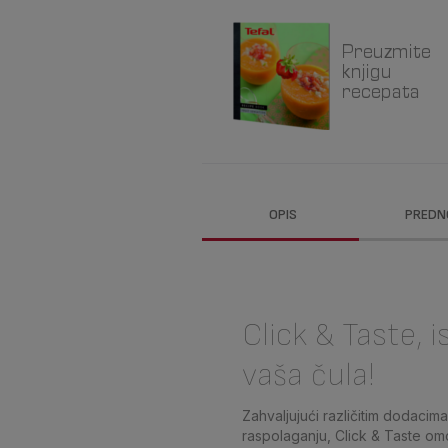
OPIS
PREDN
Click & Taste, i
vaša čula!
Zahvaljujući različitim dodacim
raspolaganju, Click & Taste 