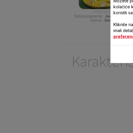
Možete pri
kolačiće 
Vitalnost
koristiti 
Težina pripreme :
Jednostavno
Vreme :
3min
Kliknite n
imali deta
preferen
Karakteri