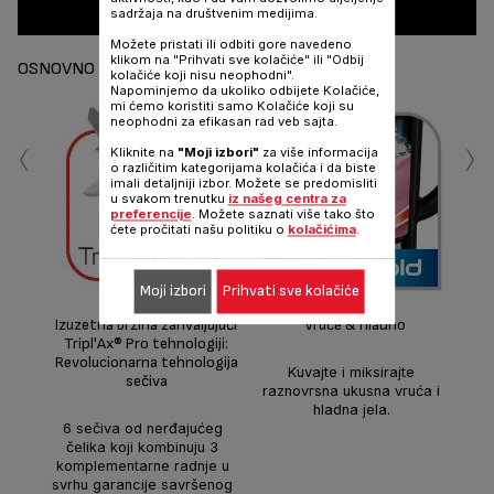
sadržaja na društvenim medijima.
Možete pristati ili odbiti gore navedeno
klikom na "Prihvati sve kolačiće" ili "Odbij
OSNOVNO
kolačiće koji nisu neophodni".
Napominjemo da ukoliko odbijete Kolačiće,
mi ćemo koristiti samo Kolačiće koji su
neophodni za efikasan rad veb sajta.
‹
›
Kliknite na
"Moji izbori"
za više informacija
o različitim kategorijama kolačića i da biste
imali detaljniji izbor. Možete se predomisliti
u svakom trenutku
iz našeg centra za
preferencije
. Možete saznati više tako što
ćete pročitati našu politiku o
kolačićima
.
Moji izbori
Prihvati sve kolačiće
un
Izuzetna brzina zahvaljujući
Vruće & hladno
Tripl'Ax® Pro tehnologiji:
Revolucionarna tehnologija
Kuvajte i miksirajte
sečiva
raznovrsna ukusna vruća i
hladna jela.
6 sečiva od nerđajućeg
čelika koji kombinuju 3
komplementarne radnje u
svrhu garancije savršenog