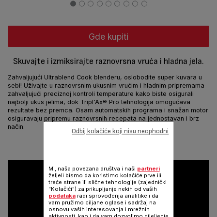
Gde kupiti
Skuvajte i izmiksirajte raznovrsna vruća i hladna jela.
Zahvaljujući Ultrablend Cook blenderu, oslobodite super kuvara u
sebi! Uživajte u raznovrsnim ukusnim vrućim i hladnim pripremama
zahvaljujući preciznoj kontroli temperature kako biste osigurali
najbolji ukus jelima, dok Tripl'Ax® Pro tehnologija omogućava
rezultate bez premca. Osam automatskih programa i snažan motor
osiguravaju pripremu raznovrsnih recepata na jednostavan i brz
način.
Odbij kolačiće koji nisu neophodni
Podeli
Pošalji
Mi, naša povezana društva i naši
partneri
željeli bismo da koristimo kolačiće prve ili
treće strane ili slične tehnologije (zajednički
"Kolačići") za prikupljanje nekih od vaših
podataka
radi sprovođenja analitike i da
vam pružimo ciljane oglase i sadržaj na
osnovu vaših interesovanja i mrežnih
aktivnosti, kao i da vam dozvolimo dijeljenje