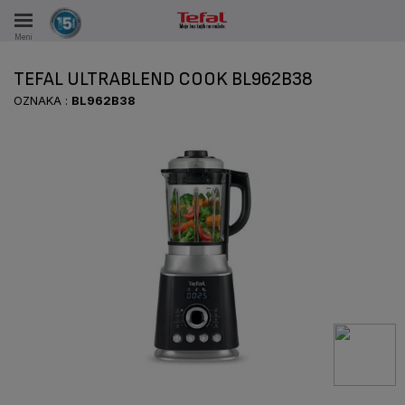
Meni
KA
TEFAL ULTRABLEND COOK BL962B38
KE U PERIODU OD 15 GODINA
OZNAKA :
BL962B38
A