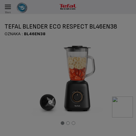
Meni
KA
TEFAL BLENDER ECO RESPECT BL46EN38
KE U PERIODU OD 15 GODINA
OZNAKA :
BL46EN38
A