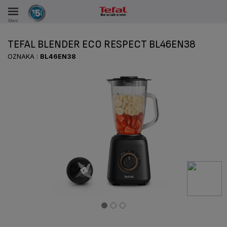
Meni
KA
TEFAL BLENDER ECO RESPECT BL46EN38
KE U PERIODU OD 15 GODINA
OZNAKA :
BL46EN38
A