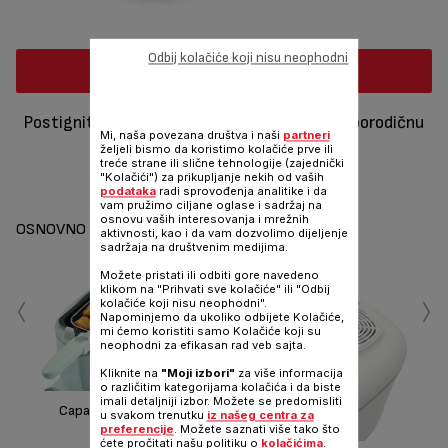
Odbij kolačiće koji nisu neophodni
Gde kupiti
Postignite sjajne rezultate prženja uz Tefal porodičnu
Mi, naša povezana društva i naši
partneri
fritezu
željeli bismo da koristimo kolačiće prve ili
treće strane ili slične tehnologije (zajednički
"Kolačići") za prikupljanje nekih od vaših
Podeli
Pošalji
podataka
radi sprovođenja analitike i da
vam pružimo ciljane oglase i sadržaj na
osnovu vaših interesovanja i mrežnih
OSNOVNO
aktivnosti, kao i da vam dozvolimo dijeljenje
sadržaja na društvenim medijima.
Možete pristati ili odbiti gore navedeno
‹
›
klikom na "Prihvati sve kolačiće" ili "Odbij
kolačiće koji nisu neophodni".
Napominjemo da ukoliko odbijete Kolačiće,
mi ćemo koristiti samo Kolačiće koji su
neophodni za efikasan rad veb sajta.
Kliknite na
"Moji izbori"
za više informacija
o različitim kategorijama kolačića i da biste
imali detaljniji izbor. Možete se predomisliti
Capacity up to 1.5 Kg of
u svakom trenutku
iz našeg centra za
food
preferencije
. Možete saznati više tako što
ćete pročitati našu politiku o
kolačićima
.