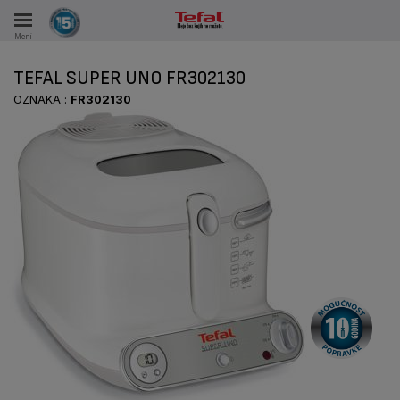
Meni
KA
TEFAL SUPER UNO FR302130
KE U PERIODU OD 15 GODINA
OZNAKA :
FR302130
A