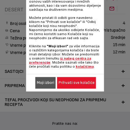
osnovu vaših interesovanja i mrežnih
aktivnosti, kao i da vam dozvolimo dijeljenje
DESERT
sadržaja na društvenim medijima.
Možete pristati ili odbiti gore navedeno
klikom na "Prihvati sve kolačiće" ili "Odbij
4
Broj osoba
kolačiće koji nisu neophodni".
Pristupačno
Napominjemo da ukoliko odbijete Kolačiće,
Cena
mi ćemo koristiti samo Kolačiće koji su
Srednje
Težina pripreme
neophodni za efikasan rad veb sajta.
15 min
Vreme pripreme
Kliknite na
"Moji izbori"
za više informacija
o različitim kategorijama kolačića i da biste
12 min
Vreme pripreme
imali detaljniji izbor. Možete se predomisliti
u svakom trenutku
iz našeg centra za
preferencije
. Možete saznati više tako što
ćete pročitati našu politiku o
kolačićima
.
SASTOJCI
Moji izbori
Prihvati sve kolačiće
PRIPREMA
TEFAL PROIZVODI KOJI SU NEOPHODNI ZA PRIPREMU
RECEPTA
Pratite nas na: