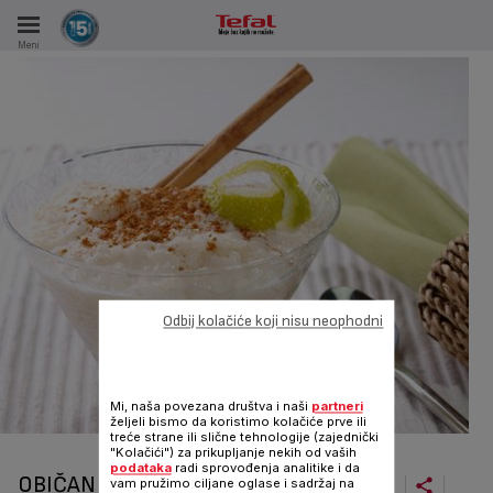
Meni
KA
KE U PERIODU OD 15 GODINA
A
Odbij kolačiće koji nisu neophodni
Mi, naša povezana društva i naši
partneri
željeli bismo da koristimo kolačiće prve ili
treće strane ili slične tehnologije (zajednički
"Kolačići") za prikupljanje nekih od vaših
podataka
radi sprovođenja analitike i da
OBIČAN PUDING OD PIRINČA
vam pružimo ciljane oglase i sadržaj na