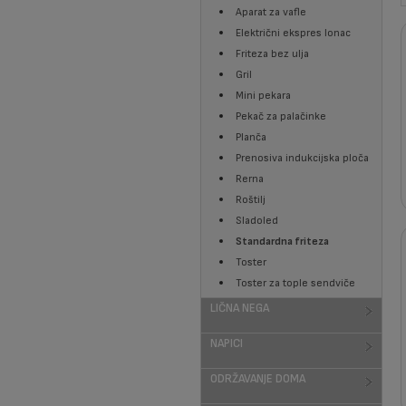
Aparat za vafle
Električni ekspres lonac
Friteza bez ulja
Gril
Mini pekara
Pekač za palačinke
Planča
Prenosiva indukcijska ploča
Rerna
Roštilj
Sladoled
Standardna friteza
Toster
Toster za tople sendviče
LIČNA NEGA
NAPICI
ODRŽAVANJE DOMA