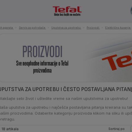
nih aparata
>
Servis za potrošače
>
Uputstva za upotrebu
>
Proizvodi
>
Električno kuvanje
UPUTSTVA ZA UPOTREBU I ČESTO POSTAVLJANA PITA
Olakšajte sebi život i uštedite vreme sa našim uputstvima za upotrebu!
Naša uputstva za upotrebu i najčešća postavljana pitanja kreirana su t
našim proizvodima. Odaberite kategoriju proizvoda klikom na sliku ili upiš
pretragu.
18 artikala
Sortiraj po