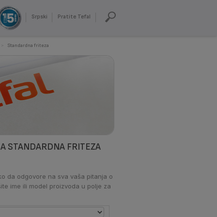
Srpski
Pratite Tefal
>
Standardna friteza
NJA STANDARDNA FRITEZA
ako da odgovore na sva vaša pitanja o
ite ime ili model proizvoda u polje za