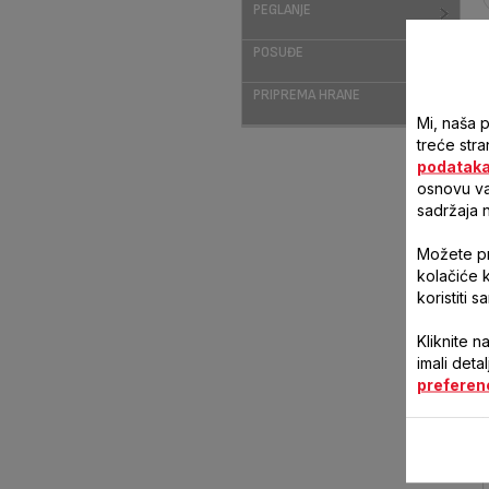
PEGLANJE
POSUĐE
PRIPREMA HRANE
Mi, naša 
treće stra
podatak
osnovu vaš
sadržaja 
Možete pri
kolačiće 
koristiti 
Kliknite n
imali deta
preferen