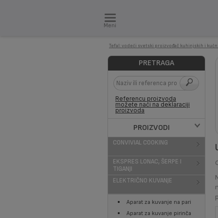
Meni
Tefal: vodeći svetski proizvođač kuhinjskih i kuć
PRETRAGA
Referencu proizvoda
možete naći na deklaraciji
proizvoda
PROIZVODI
CONVIVIAL COOKING
EKSPRES LONAC, ŠERPE I
TIGANJI
ELEKTRIČNO KUVANJE
Aparat za kuvanje na pari
Aparat za kuvanje pirinča