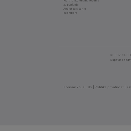
Multifunkcionalna rešenja
za peglanje
Aparat za šišanje
džempera
KUPOVINA DO
Kupovina doda
Korisničkoj službi
Politika privatnosti
G