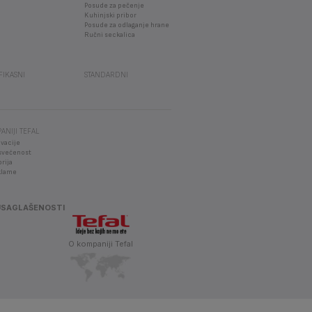
Posude za pečenje
Kuhinjski pribor
Posude za odlaganje hrane
Ručni seckalica
EFIKASNI
STANDARDNI
ANIJI TEFAL
vacije
svećenost
orija
klame
USAGLAŠENOSTI
O kompaniji Tefal