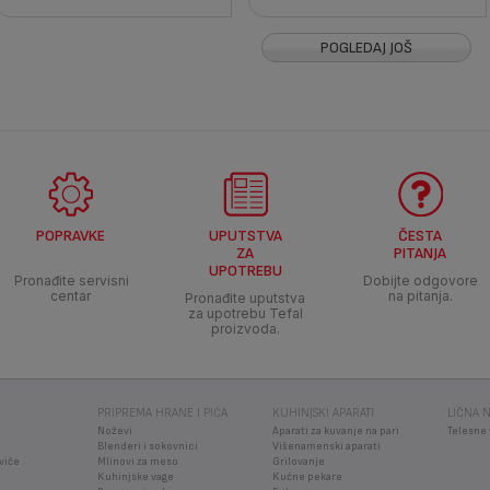
POGLEDAJ JOŠ
POPRAVKE
UPUTSTVA
ČESTA
ZA
PITANJA
UPOTREBU
Pronađite servisni
Dobijte odgovore
centar
na pitanja.
Pronađite uputstva
za upotrebu Tefal
proizvoda.
PRIPREMA HRANE I PIĆA
KUHINJSKI APARATI
LIČNA 
Noževi
Aparati za kuvanje na pari
Telesne
Blenderi i sokovnici
Višenamenski aparati
viče
Mlinovi za meso
Grilovanje
Kuhinjske vage
Kućne pekare