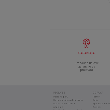
GARANCIJA
Pronađite uslove
garancije za
proizvod
PEGLANJE
DORUČAK
Pegle na paru
Tosteri
Parne stanice sa bojlerom
Kafa
Aparat za vertikalno
Aparati za send
peglanje
Ketleri