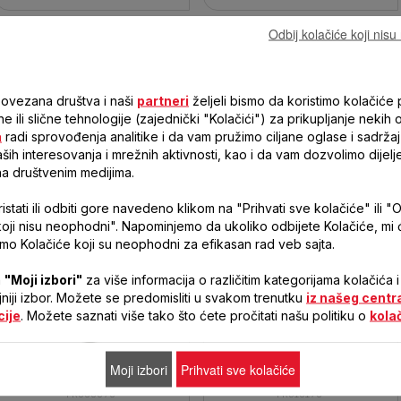
Odbij kolačiće koji nis
povezana društva i naši
partneri
željeli bismo da koristimo kolačiće p
ne ili slične tehnologije (zajednički "Kolačići") za prikupljanje nekih 
a
radi sprovođenja analitike i da vam pružimo ciljane oglase i sadržaj
ih interesovanja i mrežnih aktivnosti, kao i da vam dozvolimo dijelj
VERSALIO DELUXE 7 U 1
UNO M INOX FF133D10
na društvenim medijima.
FR490070
FR490070
FF133D10
stati ili odbiti gore navedeno klikom na "Prihvati sve kolačiće" ili "O
koji nisu neophodni". Napominjemo da ukoliko odbijete Kolačiće, mi
samo Kolačiće koji su neophodni za efikasan rad veb sajta.
a
"Moji izbori"
za više informacija o različitim kategorijama kolačića i
ljniji izbor. Možete se predomisliti u svakom trenutku
iz našeg centr
cije
. Možete saznati više tako što ćete pročitati našu politiku o
kola
EASY PRO FR333070
FILTRA PRO FR510170
Moji izbori
Prihvati sve kolačiće
FR333070
FR510170