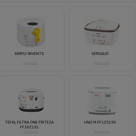
SIMPLY INVENTS
VERSALIO
FF103431
FR401330
TEFAL FILTRA ONE FRITEZA
UNO M FF123130
FF162131
FF162131
FF123130