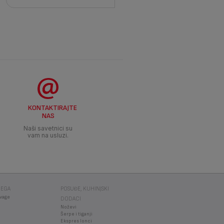
KONTAKTIRAJTE
NAS
Naši savetnici su
vam na usluzi.
NEGA
POSUĐE, KUHINJSKI
 vage
DODACI
Noževi
Šerpe i tiganji
Ekspres lonci