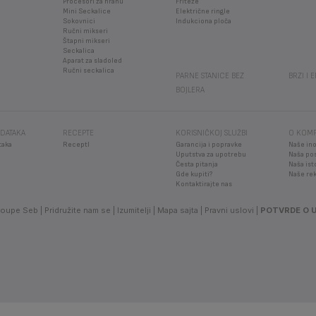
Procesori za hranu
Friteze
Mini Seckalice
Električne ringle
Sokovnici
Indukciona ploča
Ručni mikseri
Štapni mikseri
Seckalica
Aparat za sladoled
Ručni seckalica
PARNE STANICE BEZ
BRZI I 
BOJLERA
DATAKA
RECEPTE
KORISNIČKOJ SLUŽBI
O KOMP
taka
ReceptI
Garancija i popravke
Naše ino
Uputstva za upotrebu
Naša po
Česta pitanja
Naša ist
Gde kupiti?
Naše re
Kontaktirajte nas
roupe Seb
Pridružite nam se
Izumitelji
Mapa sajta
Pravni uslovi
POTVRDE O 