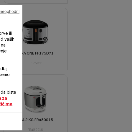
u neophodni
rve ili
od vaših
 na
enje
FILTRA ONE FF175D71
FF175D71
dbij
 ćemo
 da biste
a za
čićima
.
MEGA 2 KG FR480015
FR480015