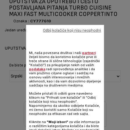
UPUTSTVA ZA UPOTREBU I ČESTO
POSTAVLJANA PITANJA TURBO CUISINE
MAXI FAST MULTICOOKER COPPERTINTO
Oznaka :
CY777G10
Jedan uređaj, hiljade ukusnih recepata!
Odbij kolačiće koji nisu neophodni
UPUTSTVA I PRIRUČNIK
Mi, naša povezana društva i naši
partneri
željeli bismo da koristimo kolačiće prve ili
treće strane ili slične tehnologije (zajednički
Da biste prikazali Uputstvo i priručnik, odaberite jezik:
"Kolačići") za prikupljanje nekih od vaših
podataka
radi sprovođenja analitike i da
vam pružimo ciljane oglase i sadržaj na
osnovu vaših interesovanja i mrežnih
aktivnosti, kao i da vam dozvolimo dijeljenje
sadržaja na društvenim medijima.
Možete pristati ili odbiti gore navedeno
klikom na "Prihvati sve kolačiće" ili "Odbij
kolačiće koji nisu neophodni".
Napominjemo da ukoliko odbijete Kolačiće,
mi ćemo koristiti samo Kolačiće koji su
neophodni za efikasan rad veb sajta.
Kliknite na
"Moji izbori"
za više informacija
o različitim kategorijama kolačića i da biste