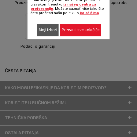
imali detaljniji izbor. Možete se predomisliti
Preuzmite bezbednosna
Preuzmi uputstvo za upotrebu
u svakom trenutku
iz našeg centra za
uputstva
preferencije
. Možete saznati više tako što
ćete pročitati našu politiku o
kolačićima
.
Moji izbori
Prihvati sve kolačiće
Podaci o garanciji
ČESTA PITANJA
KAKO MOGU EFIKASNIJE DA KORISTIM PROIZVOD?
KORISTITE U RUČNOM REŽIMU
TEHNIČKA PODRŠKA
OSTALA PITANJA