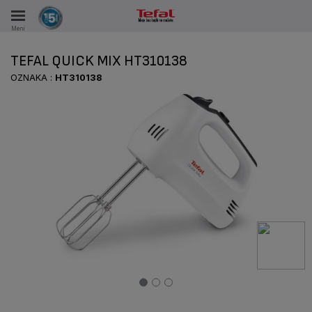
Meni
KA
TEFAL QUICK MIX HT310138
KE U PERIODU OD 15 GODINA
OZNAKA :
HT310138
A