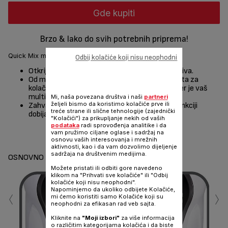
Gde kupiti
Brzo & lako do svih potrebnih priprema!
Quick Mix mikser: idealan partner u vašoj kuhinji!
Odbij kolačiće koji nisu neophodni
Otkrijte lepotu u pripremi domaćih kolača i peciva.
Od mućenja belanaca do miksiranja retkog testa za
kolače i mešenja testa za picu, Quick Mix mikser je vaš
multifunkcionalan, snažan partner u kuhinji!
Mi, naša povezana društva i naši
partneri
željeli bismo da koristimo kolačiće prve ili
Zahvaljujući podešavanju od 5 brzina i turbo funkciji
treće strane ili slične tehnologije (zajednički
dobijate savršene rezultate svaki put.
"Kolačići") za prikupljanje nekih od vaših
podataka
radi sprovođenja analitike i da
vam pružimo ciljane oglase i sadržaj na
Podeli
Pošalji
osnovu vaših interesovanja i mrežnih
aktivnosti, kao i da vam dozvolimo dijeljenje
sadržaja na društvenim medijima.
OSNOVNO
Možete pristati ili odbiti gore navedeno
klikom na "Prihvati sve kolačiće" ili "Odbij
kolačiće koji nisu neophodni".
‹
›
Napominjemo da ukoliko odbijete Kolačiće,
mi ćemo koristiti samo Kolačiće koji su
neophodni za efikasan rad veb sajta.
Kliknite na
"Moji izbori"
za više informacija
o različitim kategorijama kolačića i da biste