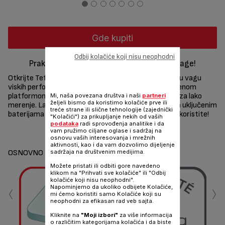
Gde kupiti
Odbij kolačiće koji nisu neophodni
Praktične i izuzetno precizne kuhinjske vage!
Otkrijte Tefal Optiss, elegantnu elektronsku kuhinjsku vagu
viskih performansi. Tanak dizajn sa praktičnom staklenom
platformom spaja se sa velikim kapacitetom do 5 kg za lako
Mi, naša povezana društva i naši
partneri
željeli bismo da koristimo kolačiće prve ili
merenje. Lako čitljiv LCD ekran upotpunjuje paket, sa uključenim
treće strane ili slične tehnologije (zajednički
baterijama kako biste mogli odmah da počnete da je koristite!
"Kolačići") za prikupljanje nekih od vaših
podataka
radi sprovođenja analitike i da
Podeli
Pošalji
vam pružimo ciljane oglase i sadržaj na
osnovu vaših interesovanja i mrežnih
aktivnosti, kao i da vam dozvolimo dijeljenje
OSNOVNO
sadržaja na društvenim medijima.
Možete pristati ili odbiti gore navedeno
klikom na "Prihvati sve kolačiće" ili "Odbij
‹
›
kolačiće koji nisu neophodni".
Napominjemo da ukoliko odbijete Kolačiće,
mi ćemo koristiti samo Kolačiće koji su
neophodni za efikasan rad veb sajta.
Kliknite na
"Moji izbori"
za više informacija
o različitim kategorijama kolačića i da biste