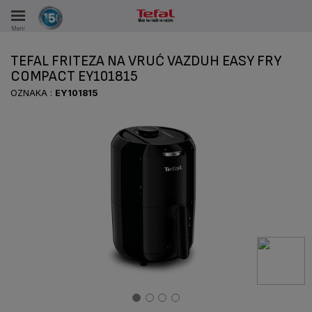
Meni
KA
TEFAL FRITEZA NA VRUĆ VAZDUH EASY FRY
KE U PERIODU OD 15 GODINA
COMPACT EY101815
OZNAKA :
EY101815
A