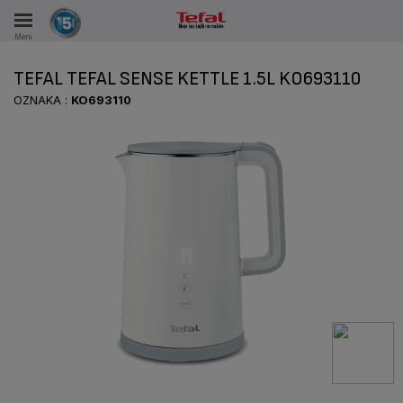
Meni
KA
TEFAL TEFAL SENSE KETTLE 1.5L KO693110
KE U PERIODU OD 15 GODINA
OZNAKA :
KO693110
A