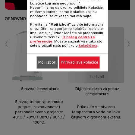
kolačiće koji nisu neophodni".
Napominjemo da ukoliko odbijete Kolačiće,
mi ćemo koristiti samo Kolačiće koji su
neophodni za efikasan rad veb sajta.
OSNOVNO
Kliknite na
"Moji izbori"
za više informacija
o različitim kategorijama kolačića i da biste
imali detaljniji izbor. Možete se predomisliti
‹
›
u svakom trenutku
iz našeg centra za
preferencije
. Možete saznati više tako što
ćete pročitati našu politiku o
kolačićima
.
Moji izbori
Prihvati sve kolačiće
Di
Ko
5 nivoa temperature
Digitalni ekran za prikaz
spol
temperature
za
5 nivoa temperature nude
potpunu raznovrsnost i
Prikazuje se stvarna
personalizovano grejanje:
temperatura vode na lako
40°C / 70°C / 80°C / 90°C /
čitljivom digitalnom ekranu.
100°C.