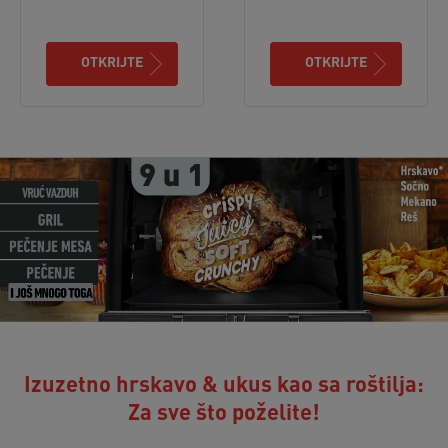
OTKRIJTE
OTKRIJTE
Izuzetno hrskavo & ukus kao sa roštilja:
Za sve što poželite!