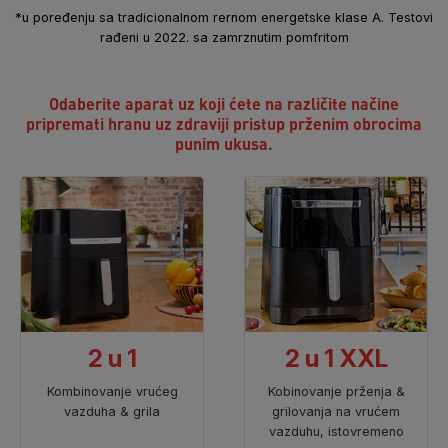
*u poređenju sa tradicionalnom rernom energetske klase A. Testovi
rađeni u 2022. sa zamrznutim pomfritom
Odaberite aparat uz koji ćete na različite načine
pripremati
hranu uz zdraviji pristup prženim obrocima
punim ukusa.
2 u 1
2 u 1 XXL
Kombinovanje vrućeg
Kobinovanje prženja &
vazduha & grila
grilovanja na vrućem
vazduhu, istovremeno