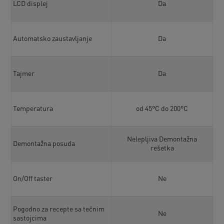
LCD displej
Da
Automatsko zaustavljanje
Da
Tajmer
Da
Temperatura
od 45°C do 200°C
Nelepljiva Demontažna
Demontažna posuda
rešetka
On/Off taster
Ne
Pogodno za recepte sa tečnim
Ne
sastojcima