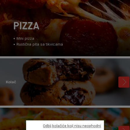
PIZZA
• Mini pizza
• Rustična pita sa tikvicama
Kolač
Odbij kolačiće koji nisu neophodni