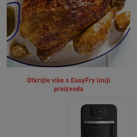
Otkrijte više o EasyFry liniji
proizvoda