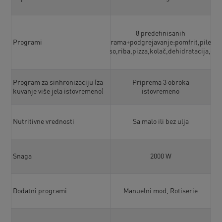
8 predefinisanih
Programi
programa+podgrejavanje:pomfrit,piletina
meso,riba,pizza,kolač,dehidratacija,gril
Program za sinhronizaciju (za
Priprema 3 obroka
kuvanje više jela istovremeno)
istovremeno
Nutritivne vrednosti
Sa malo ili bez ulja
Snaga
2000 W
2
Dodatni programi
Manuelni mod, Rotiserie