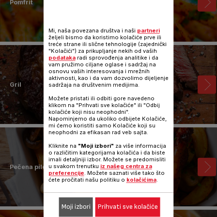
Pomfrit
Mi, naša povezana društva i naši
partneri
željeli bismo da koristimo kolačiće prve ili
treće strane ili slične tehnologije (zajednički
"Kolačići") za prikupljanje nekih od vaših
podataka
radi sprovođenja analitike i da
vam pružimo ciljane oglase i sadržaj na
osnovu vaših interesovanja i mrežnih
aktivnosti, kao i da vam dozvolimo dijeljenje
Gril
sadržaja na društvenim medijima.
Možete pristati ili odbiti gore navedeno
klikom na "Prihvati sve kolačiće" ili "Odbij
kolačiće koji nisu neophodni".
Napominjemo da ukoliko odbijete Kolačiće,
mi ćemo koristiti samo Kolačiće koji su
neophodni za efikasan rad veb sajta.
Kliknite na
"Moji izbori"
za više informacija
o različitim kategorijama kolačića i da biste
imali detaljniji izbor. Možete se predomisliti
u svakom trenutku
iz našeg centra za
Pečena piletina
preferencije
. Možete saznati više tako što
ćete pročitati našu politiku o
kolačićima
.
Moji izbori
Prihvati sve kolačiće