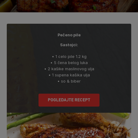
Pečeno pile
Sastojci:
• 1 celo pile 1.2 kg
• 5 čena belog luka
• 2 kašike maslinovog ulja
• 1 supena kašika ulja
• so & biber
POGLEDAJTE RECEPT