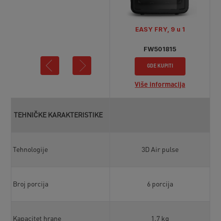
EASY FRY, 9 u 1
FW501815
GDE KUPITI
Više informacija
TEHNIČKE KARAKTERISTIKE
Tehnologije
3D Air pulse
Broj porcija
6 porcija
Kapacitet hrane
1.7 kg