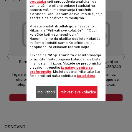
podataka
radi sprovođenja analitike i da
vam pružimo ciljane oglase i sadržaj na
osnovu vaših interesovanja i mrežnih
aktivnosti, kao i da vam dozvolimo dijeljenje
sadržaja na društvenim medijima.
Možete pristati ili odbiti gore navedeno
klikom na "Prihvati sve kolačiće" ili "Odbij
kolačiće koji nisu neophodni".
Napominjemo da ukoliko odbijete Kolačiće,
mi ćemo koristiti samo Kolačiće koji su
neophodni za efikasan rad veb sajta.
‹
›
Kliknite na
"Moji izbori"
za više informacija
o različitim kategorijama kolačića i da biste
Renewal Tiganj 28 cm
Renewal Duboki tiganj sa
Re
imali detaljniji izbor. Možete se predomisliti
C4260643
poklopcem 24cm C4263243
u svakom trenutku
iz našeg centra za
preferencije
. Možete saznati više tako što
Tiganj dizajniran u skladu sa
Duboki tiganj kreiran uz
Ek
ćete pročitati našu politiku o
kolačićima
.
ekološkim pristupom sa
ekološki pristup dizajnu sa
p
nelepljivom keramičkom
nelepljivom keramičkom
oblogom
oblogom
Moji izbori
Prihvati sve kolačiće
POGLEDAJ JOŠ
POGLEDAJ JOŠ
OSNOVNO