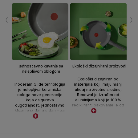
‹
›
Z
Sig
p
Jednostavno kuvanje sa
Ekološki dizajnirani proizvodi
t
nelepljivom oblogom
te
Ekološki dizajniran od
k
Inoceram Glide tehnologija
materijala koji imaju manji
uk
je nelepljiva keramička
uticaj na životnu sredinu,
iz
obloga nove generacije
Renewal je izrađen od
koja osigurava
aluminijuma koji je 100%
dugotrajnost, jednostavno
recikliran*, pakovanje je od
klizanje iz dana u dan – za
90% recikliranog kartona i
zdravo kuvanje sa malo
može se reciklirati**. Da
masnoće, uz ukusne
biste saznali više o eko
rezultate
dizajnu posetite
tefal.com/ecodesign.
*Reciklirani materijal čini