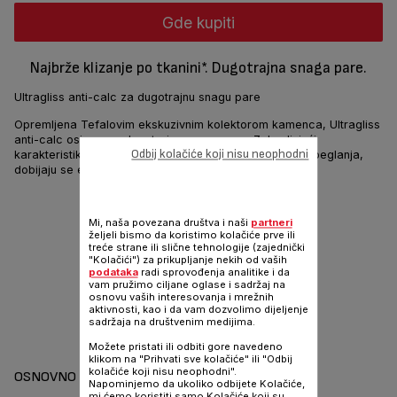
Gde kupiti
Najbrže klizanje po tkanini*. Dugotrajna snaga pare.
Ultragliss anti-calc za dugotrajnu snagu pare
Opremljena Tefalovim ekskuzivnim kolektorom kamenca, Ultragliss
anti-calc osigurava dugotrajnu snagu pare. Zahvaljujući
Odbij kolačiće koji nisu neophodni
karakteristikama dizajniranim za olakšavanje procesa peglanja,
dobijaju se efikasni rezultati.
Podeli
Pošalji
Mi, naša povezana društva i naši
partneri
željeli bismo da koristimo kolačiće prve ili
treće strane ili slične tehnologije (zajednički
"Kolačići") za prikupljanje nekih od vaših
podataka
radi sprovođenja analitike i da
vam pružimo ciljane oglase i sadržaj na
osnovu vaših interesovanja i mrežnih
aktivnosti, kao i da vam dozvolimo dijeljenje
sadržaja na društvenim medijima.
Možete pristati ili odbiti gore navedeno
klikom na "Prihvati sve kolačiće" ili "Odbij
kolačiće koji nisu neophodni".
OSNOVNO
Napominjemo da ukoliko odbijete Kolačiće,
mi ćemo koristiti samo Kolačiće koji su