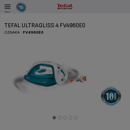
Meni
KA
TEFAL ULTRAGLISS 4 FV4960E0
KE U PERIODU OD 15 GODINA
OZNAKA :
FV4960E0
A