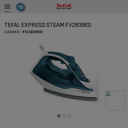
Meni
KA
TEFAL EXPRESS STEAM FV2839E0
KE U PERIODU OD 15 GODINA
OZNAKA :
FV2839E0
A