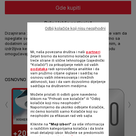
Gde kupiti
Brže i lakše peglanje*
Odbij kolačiće koji nisu neophodni
Dizajnirana za brze i dugotrajne performanse, pomoći će vam da
ispeglate sve za kratko vreme. Snaga od 2400W zajedno sa
dodatnim udarom pare od 185g/min čini peglanje efikasnim, a
izdržljiva keramička grejna ploča i veliki rezervoar za vodu
Mi, naša povezana društva i naši
partneri
omogućavaju da peglanje bude bez stresa.
željeli bismo da koristimo kolačiće prve ili
treće strane ili slične tehnologije (zajednički
"Kolačići") za prikupljanje nekih od vaših
Podeli
Pošalji
podataka
radi sprovođenja analitike i da
vam pružimo ciljane oglase i sadržaj na
osnovu vaših interesovanja i mrežnih
OSNOVNO
aktivnosti, kao i da vam dozvolimo dijeljenje
sadržaja na društvenim medijima.
Možete pristati ili odbiti gore navedeno
‹
›
klikom na "Prihvati sve kolačiće" ili "Odbij
kolačiće koji nisu neophodni".
Napominjemo da ukoliko odbijete Kolačiće,
mi ćemo koristiti samo Kolačiće koji su
neophodni za efikasan rad veb sajta.
Ef
Kliknite na
"Moji izbori"
za više informacija
o različitim kategorijama kolačića i da biste
imali detaljniji izbor. Možete se predomisliti