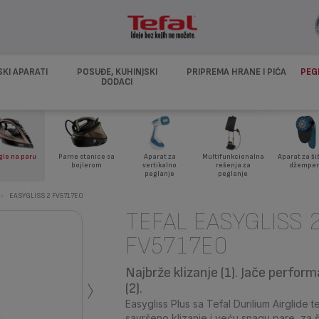
SKI APARATI
POSUĐE, KUHINJSKI
PRIPREMA HRANE I PIĆA
PEG
DODACI
Aparat za ši
gle na paru
Parne stanice sa
Aparat za
Multifunkcionalna
džemper
bojlerom
vertikalno
rešenja za
peglanje
peglanje
>
EASYGLISS 2 FV5717E0
TEFAL EASYGLISS 
FV5717E0
›
Najbrže klizanje (1). Jače perfor
(2).
Easygliss Plus sa Tefal Durilium Airglide
savršeno klizanje i veću snagu pare, za 