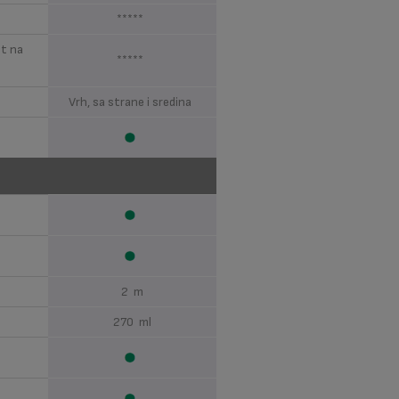
*****
st na
*****
Vrh, sa strane i sredina
2 m
)
270 ml