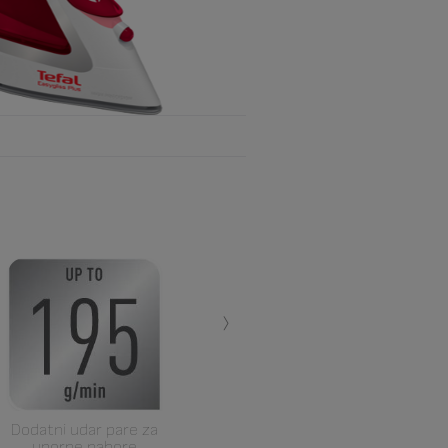
›
Dodatni udar pare za
uporne nabore