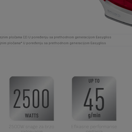
 grejnim pločama (2) U poređenju sa prethodnom generacijom Easygliss
 grejnim pločama* U poređenju sa prethodnom generacijom Easygliss
2500W snage za brzo
Efikasne performanse
zagrevanje
peglanja