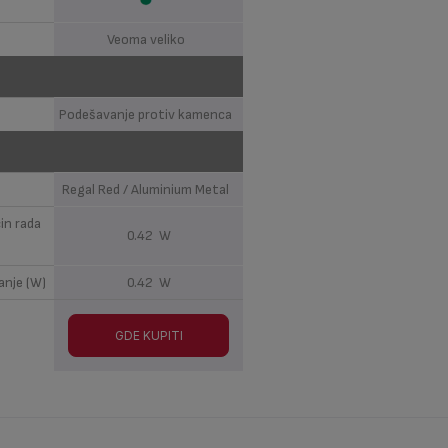
Veoma veliko
Podešavanje protiv kamenca
Regal Red / Aluminium Metal
in rada
0.42 W
anje (W)
0.42 W
GDE KUPITI