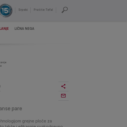
Srpski
Pratite Tefal
LANJE
LIČNA NEGA
šanje
a
2
manse pare
 tehnologijom grejne ploče za
što lakše i efikasnije svakodnevno