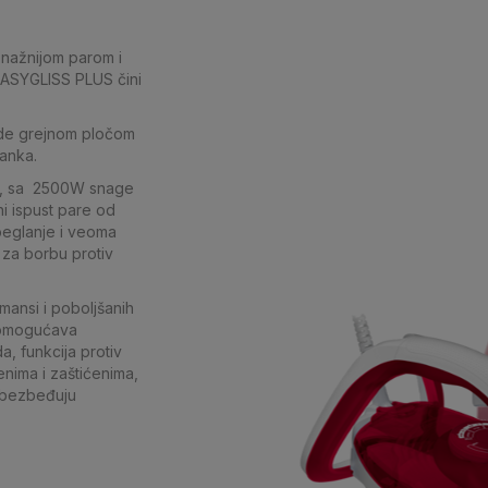
snažnijom parom i
EASYGLISS PLUS čini
lide grejnom pločom
tanka.
, sa 2500W snage
i ispust pare od
peglanje i veoma
 za borbu protiv
rmansi i poboljšanih
n omogućava
, funkcija protiv
nima i zaštićenima,
 obezbeđuju