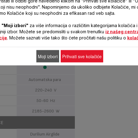
stati ili odbiti gore navedeno klikom na "Prihvati sve kolačiće" ili "O
koji nisu neophodni". Napominjemo da ukoliko odbijete Kolačiće, mi
GE
samo Kolačiće koji su neophodni za efikasan rad veb sajta.
2500W W
a
"Moji izbori"
za više informacija o različitim kategorijama kolačića i
45 g/min
ljniji izbor. Možete se predomisliti u svakom trenutku
iz našeg centr
cije
. Možete saznati više tako što ćete pročitati našu politiku o
kola
195 g/min
Moji izbori
Prihvati sve kolačiće
Automatska para
220-240 V
50-60 Hz
2185-2600 W
ČE
Durilium Airglide