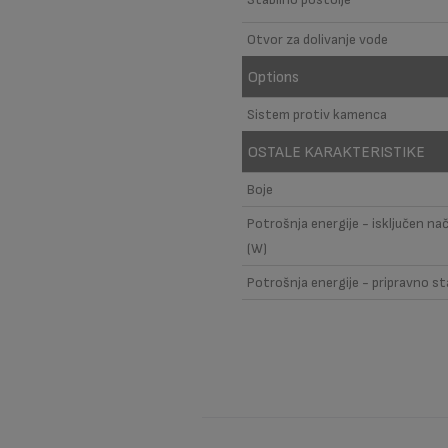
Otvor za dolivanje vode
Options
Sistem protiv kamenca
OSTALE KARAKTERISTIKE
Boje
Potrošnja energije - isključen nač
(W)
Potrošnja energije - pripravno st