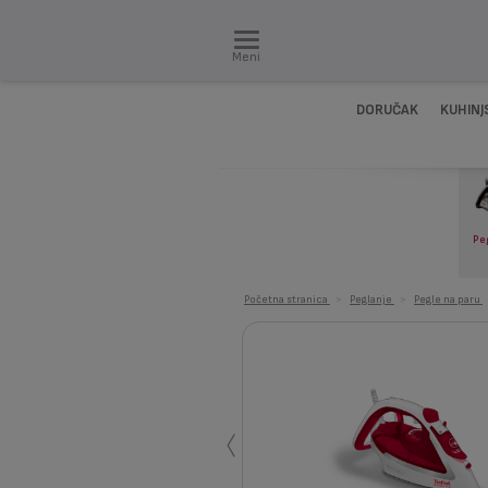
Meni
DORUČAK
KUHINJ
Pe
Početna stranica
>
Peglanje
>
Pegle na paru
‹