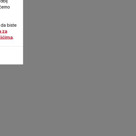
dbij
 ćemo
 da biste
a za
čićima
.