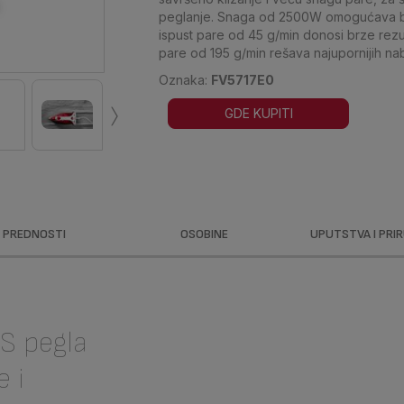
peglanje. Snaga od 2500W omogućava br
ispust pare od 45 g/min donosi brze rezu
pare od 195 g/min rešava najupornijih na
Oznaka:
FV5717E0
›
GDE KUPITI
PREDNOSTI
OSOBINE
UPUTSTVA I PRI
S pegla
e i