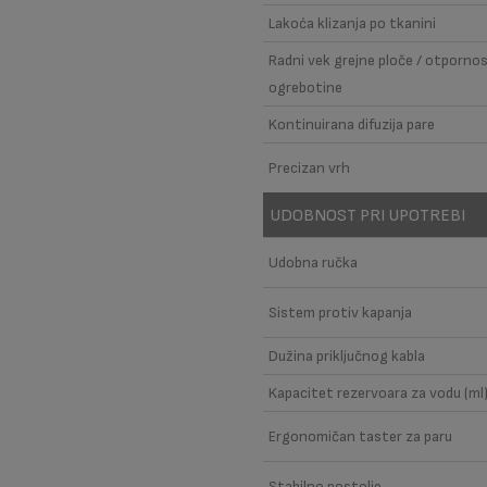
Lakoća klizanja po tkanini
Radni vek grejne ploče / otporno
ogrebotine
Kontinuirana difuzija pare
Precizan vrh
UDOBNOST PRI UPOTREBI
Udobna ručka
Sistem protiv kapanja
Dužina priključnog kabla
Kapacitet rezervoara za vodu (ml
Ergonomičan taster za paru
Stabilno postolje