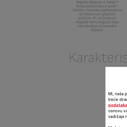
Najbrže klizanje iz Tefala.*
Bolje performanse pare*:
Otkrijte vrhunske performanse
sa Tefalovom grejnom
pločom #1, sa Durilium
Airglide tehnologijom koja
obezbeđuje izvanredno
klizanje.
Karakteri
Mi, naša 
treće stra
podatak
osnovu vaš
sadržaja 