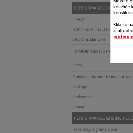
Možete pri
kolačiće 
PERFORMANSE PARE & SNA
koristiti 
Snaga
Kliknite n
Kontinuirani ispust pare
imali deta
preferen
Dodatni udar pare
Vertikalni ispust pare
Sprej
Podešavanje pare & temperature
Voltage
Frekvencija
Power
PERFORMANSE GREJNE PLO
Tehnologija grejne ploče