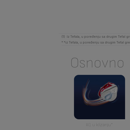
(1) Iz Tefala, u poređenju sa drugim Tefal
* *iz Tefala, u poređenju sa drugim Tefal
Osnovno
#1 u klizanju*