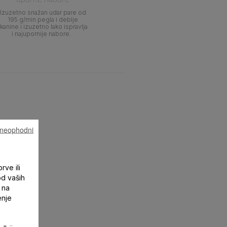
Izuzetno snažan udar pare od
195 g/min pegla i deblje
tkanine i izuzetno lako ispravlja
i najupornije nabore.
u neophodni
rve ili
od vaših
 na
enje