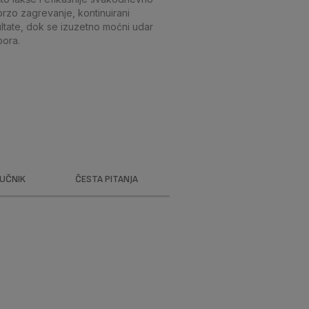
zo zagrevanje, kontinuirani
ltate, dok se izuzetno moćni udar
bora.
RUČNIK
ČESTA PITANJA