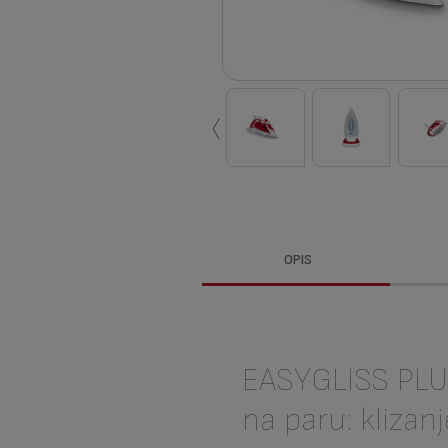
‹
OPIS
EASYGLISS PLU
na paru: klizanj