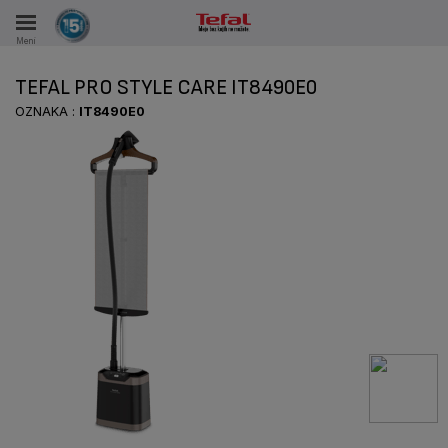
Meni
KA
TEFAL PRO STYLE CARE IT8490E0
KE U PERIODU OD 15 GODINA
OZNAKA :
IT8490E0
A