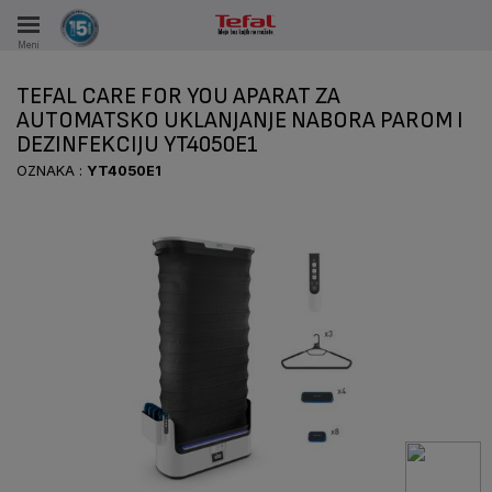
Meni
KA
TEFAL CARE FOR YOU APARAT ZA
KE U PERIODU OD 15 GODINA
AUTOMATSKO UKLANJANJE NABORA PAROM I
DEZINFEKCIJU YT4050E1
A
OZNAKA :
YT4050E1