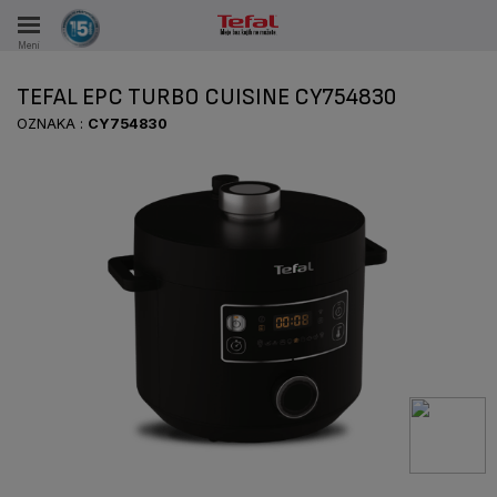
Meni
KA
TEFAL EPC TURBO CUISINE CY754830
KE U PERIODU OD 15 GODINA
OZNAKA :
CY754830
A