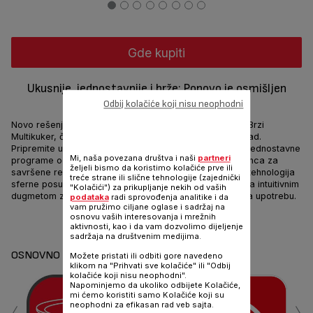
Gde kupiti
Ukusnije, jednostavnije i brže: Ponovo je osmišljen
multikuker
Odbij kolačiće koji nisu neophodni
Novo rešenje za ukusne obroke: Tefal TURBO CUISINE Brzi
Multikuker, čini pripremu slasnih obroka lakšom nego ikad.
Pripremite ukusne, zdrave obroke za celu porodicu uz jednostavne
Mi, naša povezana društva i naši
partneri
programe od predjela do dezerta i uz režim ekspres lonca za
željeli bismo da koristimo kolačiće prve ili
savršene rezultate i do 3x brže*. Tefalova ekskluzivna tehnologija
treće strane ili slične tehnologije (zajednički
sferne posude obezbeđuje mekane i sočne rezultate, sa intuitivnim
"Kolačići") za prikupljanje nekih od vaših
dugmetom za kontrolu i aparatom koji je jednostavan za upotrebu.
podataka
radi sprovođenja analitike i da
vam pružimo ciljane oglase i sadržaj na
osnovu vaših interesovanja i mrežnih
Podeli
Pošalji
aktivnosti, kao i da vam dozvolimo dijeljenje
sadržaja na društvenim medijima.
OSNOVNO
Možete pristati ili odbiti gore navedeno
klikom na "Prihvati sve kolačiće" ili "Odbij
kolačiće koji nisu neophodni".
Napominjemo da ukoliko odbijete Kolačiće,
‹
›
mi ćemo koristiti samo Kolačiće koji su
neophodni za efikasan rad veb sajta.