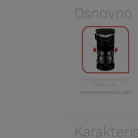
Osnovno
Kompaktan aparat za
filter kafu
Sa kapacitetom od 0,6 L kafe
Karakteri