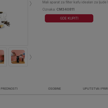
›
Mali aparat za filter kafu idealan za ljude
Oznaka:
CM340811
GDE KUPITI
›
PREDNOSTI
OSOBINE
UPUTSTVA I PRI