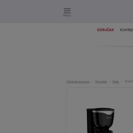
Meni
DORUČAK
KUHINJ
Početna stranica
>
Doručak
>
Kafa
>
FCM P