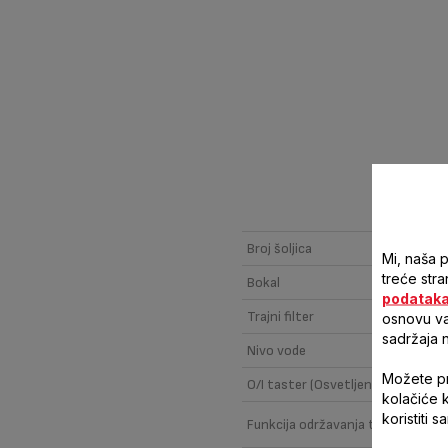
Broj šoljica
Mi, naša 
treće stra
Bokal
podatak
Trajni filter
osnovu vaš
sadržaja 
Nivo vode
Možete pri
O/I taster (Osvetljen/Neoosvetlj
kolačiće 
koristiti 
Funkcija održavanja toplote