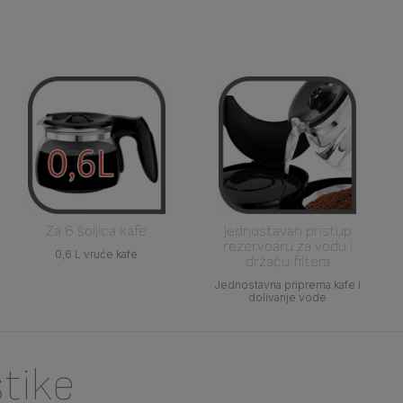
Za 6 šoljica kafe
Jednostavan pristup
rezervoaru za vodu i
0,6 L vruće kafe
držaču filtera
Jednostavna priprema kafe i
dolivanje vode
stike