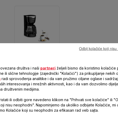
Odbij kolačiće koji nis
FCM PERFECTTA CM340811
6
povezana društva i naši
partneri
željeli bismo da koristimo kolačiće p
ne ili slične tehnologije (zajednički "Kolačići") za prikupljanje nekih 
Staklo
a
radi sprovođenja analitike i da vam pružimo ciljane oglase i sadržaj
Ne
ih interesovanja i mrežnih aktivnosti, kao i da vam dozvolimo dijelj
na društvenim medijima.
Prozor
stati ili odbiti gore navedeno klikom na "Prihvati sve kolačiće" ili "O
en)
Osvetljeno
koji nisu neophodni". Napominjemo da ukoliko odbijete Kolačiće, mi
samo Kolačiće koji su neophodni za efikasan rad veb sajta.