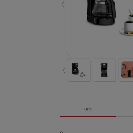
‹
‹
OPIS