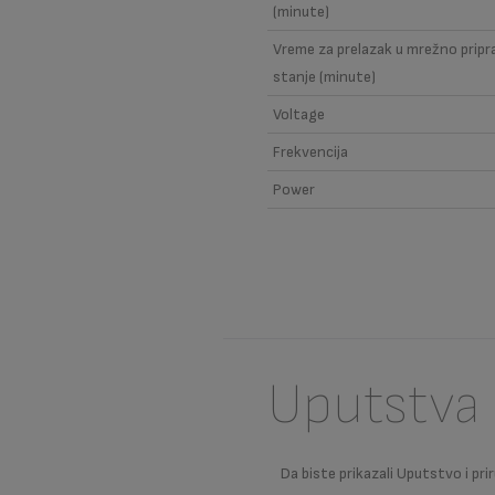
(minute)
Vreme za prelazak u mrežno prip
stanje (minute)
Voltage
Frekvencija
Power
Uputstva 
Da biste prikazali Uputstvo i prir