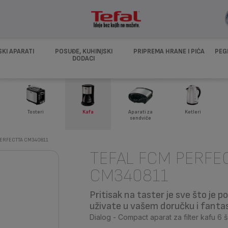
SKI APARATI
POSUĐE, KUHINJSKI
PRIPREMA HRANE I PIĆA
PEG
DODACI
Tosteri
Kafa
Aparati za
Ketleri
sendviče
ERFECTTA CM340811
TEFAL FCM PERFE
CM340811
Pritisak na taster je sve što je 
uživate u vašem doručku i fantast
Dialog - Compact aparat za filter kafu 6 š