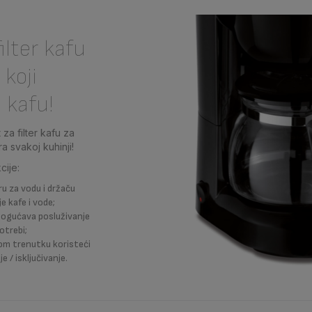
ilter kafu
 koji
 kafu!
za filter kafu za
a svakoj kuhinji!
cije:
u za vodu i držaču
e kafe i vode;
ogućava posluživanje
otrebi;
kom trenutku koristeći
e / isključivanje.