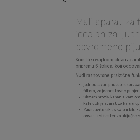
C
Mali aparat za f
idealan za ljude
povremeno piju
Koristite ovaj kompaktan aparat 
pripremu 6 šoljica, koji odgovar
Nudi raznovrsne praktične funk
Jednostavan pristup rezervoar
filtera, za jednostavno punjenj
Sistem protiv kapanja vam om
kafe dok je aparat za kafu u up
Zaustavite ciklus kafe u bilo 
osvetljeni taster za uključivanj