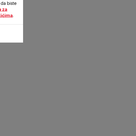
 da biste
a za
čićima
.