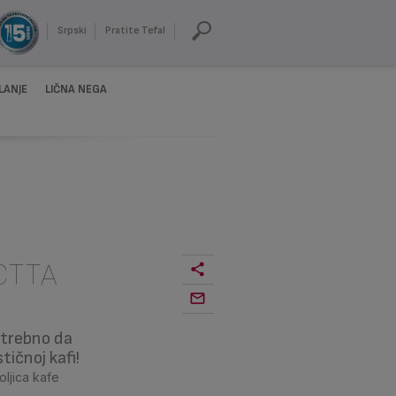
Srpski
Pratite Tefal
LANJE
LIČNA NEGA
CTTA
potrebno da
ičnoj kafi!
oljica kafe