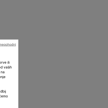
u neophodni
rve ili
od vaših
 na
enje
dbij
 ćemo