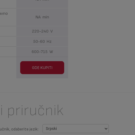
ravno
NA min
220-240 V
50-60 Hz
600-715 W
GDE KUPITI
i priručnik
učnik, odaberite jezik: