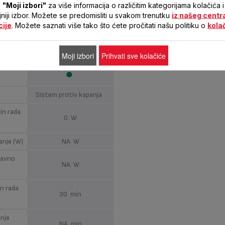
a
"Moji izbori"
za više informacija o različitim kategorijama kolačića i
ljniji izbor. Možete se predomisliti u svakom trenutku
iz našeg centr
cije
. Možete saznati više tako što ćete pročitati našu politiku o
kola
0.6 L
Moji izbori
Prihvati sve kolačiće
Sistem protiv kapanja
in rada
0 W
anje (W)
NA W
ravno
NA W
in rada
30 min
anje
NA min