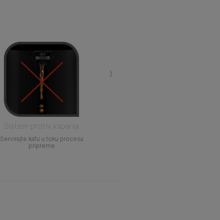
›
Sistem protiv kapanja
Servirajte kafu u toku procesa
pripreme