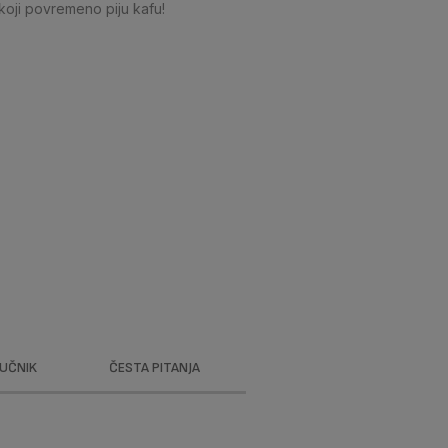
 koji povremeno piju kafu!
RUČNIK
ČESTA PITANJA