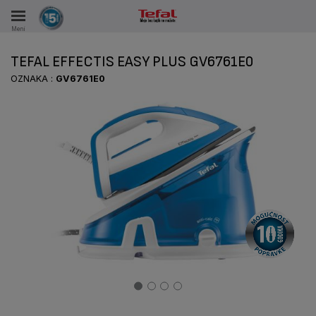
Meni
KA
TEFAL EFFECTIS EASY PLUS GV6761E0
KE U PERIODU OD 15 GODINA
OZNAKA :
GV6761E0
A